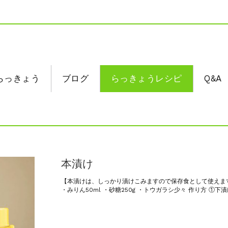
らっきょう
ブログ
らっきょうレシピ
Q&A
本漬け
【本漬けは、しっかり漬けこみますので保存食として使えます】 [
・みりん50ml ・砂糖250g ・トウガラシ少々 作り方 ①下